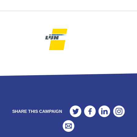
Twitter
Facebook
LinkedIn
Insta
SHARE THIS CAMPAIGN
Email